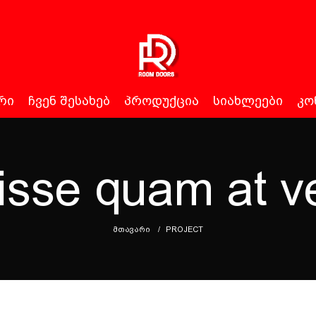
ᲠᲘ
ᲩᲕᲔᲜ ᲨᲔᲡᲐᲮᲔᲑ
ᲞᲠᲝᲓᲣᲥᲪᲘᲐ
ᲡᲘᲐᲮᲚᲔᲔᲑᲘ
ᲙᲝ
sse quam at v
ᲛᲗᲐᲕᲐᲠᲘ
PROJECT