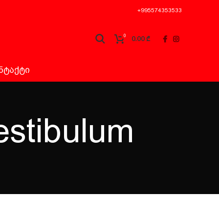
+995574353533
0
0.00
₾
ᲜᲢᲐᲥᲢᲘ
estibulum