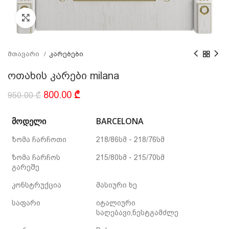
Click to enlarge
მთავარი
კარებები
ოთახის კარები milana
Original
Current
800.00
₾
950.00
₾
price
price
was:
is:
ᲛᲝᲓᲔᲚᲘ
BARCELONA
950.00 ₾.
800.00 ₾.
ზომა ჩარჩოთი
218/86სმ - 218/76სმ
ზომა ჩარჩოს
215/80სმ - 215/70სმ
გარეშე
კონსტრუქცია
მასიური ხე
საფარი
იტალიური
საღებავი,ნესტგამძლე