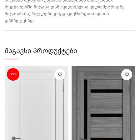
მიტანის სერვისი უფასოა თბილისის მასშტაბით.
რეგიონებში მიტანა დამოკიდებულია კილომეტრაჟზე.
მიტანის მსურველები დაგვიკავშირდით ფასის
დასადგენად.
ᲛᲡᲒᲐᲕᲡᲘ ᲞᲠᲝᲓᲣᲥᲢᲔᲑᲘ
-15%