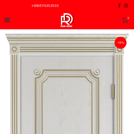
+995574353533
0
-16%