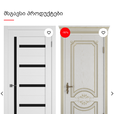
ᲛᲡᲒᲐᲕᲡᲘ ᲞᲠᲝᲓᲣᲥᲢᲔᲑᲘ
-16%