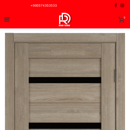
+995574353533
0