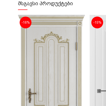
ᲛᲡᲒᲐᲕᲡᲘ ᲞᲠᲝᲓᲣᲥᲢᲔᲑᲘ
-16%
-15%