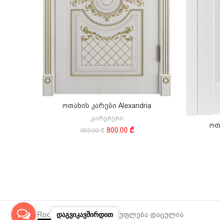
ოთახის კარები Alexandria
ᲙᲐᲚᲐᲗᲐᲨᲘ ᲓᲐᲛᲐᲢᲔᲑᲐ
კარებები
ოთ
Original
Current
800.00
₾
950.00
₾
price
price
was:
is:
950.00 ₾.
800.00 ₾.
დაგვიკავშირდით
RoomDoors.Ge - ყველა უფლება დაცულია