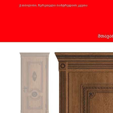
ქ.თბილისი, წერეთელი-სამტრედიის კვეთა
ᲛᲗᲐᲕᲐ