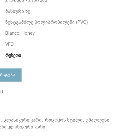
215/80სმ - 215/70სმ
მასიური ხე
ნესტგამძლე პოლიპროპილენი (PVC)
BIanco, Honey
VFD
რუსეთი
ᲛᲐᲢᲔᲑᲐ
st
ა
,
კლასიკური კარი
,
როკოკოს სტილი
,
უმაღლესი
ანი კლასიკური კარი