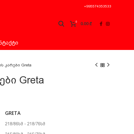
+995574353533
0
0.00
₾
ᲜᲢᲐᲥᲢᲘ
ს კარები Greta
ბი Greta
rrent
ice
GRETA
0.00 ₾.
218/86სმ - 218/76სმ