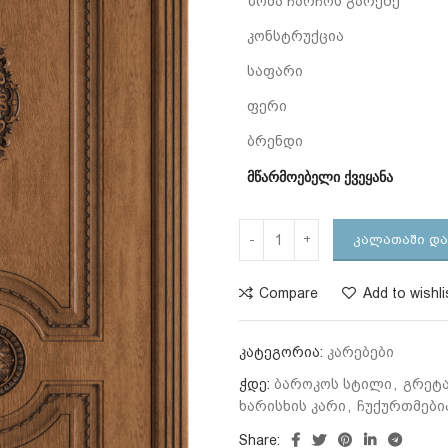
ზომა ჩარჩოს გარეშე
კონსტრუქცია
საფარი
ფერი
ბრენდი
მწარმოებელი ქვეყანა
ᲙᲐᲚᲐᲗᲐᲨᲘ ᲓᲐ
Compare
Add to wishli
კატეგორია:
კარებები
ჭდე:
ბაროკოს სტილი
,
გრეტ
ხარისხის კარი
,
ჩუქურთმები
Share: