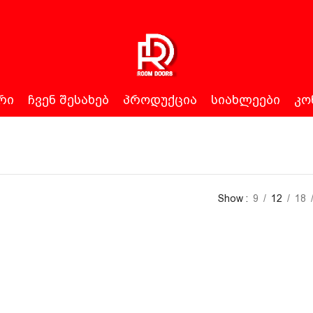
ᲠᲘ
ᲩᲕᲔᲜ ᲨᲔᲡᲐᲮᲔᲑ
ᲞᲠᲝᲓᲣᲥᲪᲘᲐ
ᲡᲘᲐᲮᲚᲔᲔᲑᲘ
ᲙᲝ
Show
9
12
18