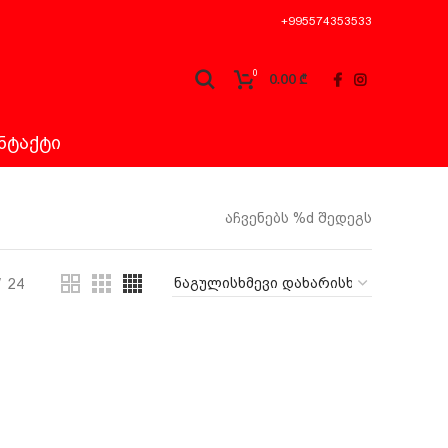
+995574353533
0
0.00
₾
ᲜᲢᲐᲥᲢᲘ
აჩვენებს %d შედეგს
24